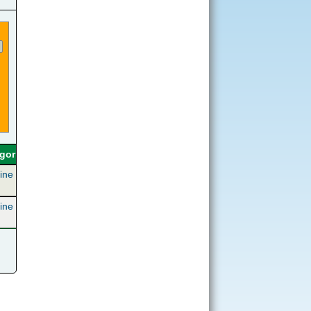
gorie
ine
ine