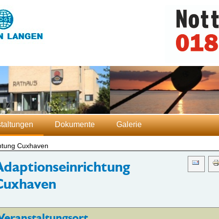
taltungen
Dokumente
Galerie
chtung Cuxhaven
Adaptionseinrichtung
Cuxhaven
Veranstaltungsort