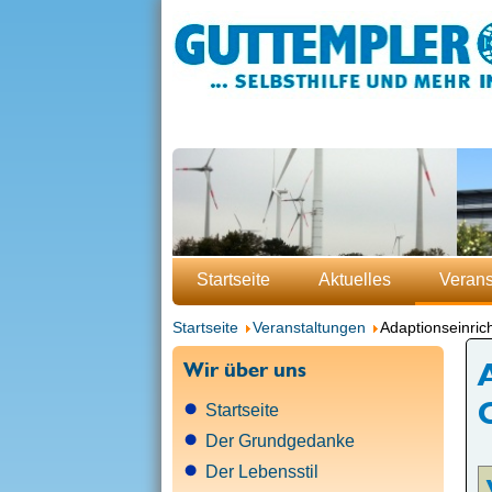
Startseite
Aktuelles
Verans
Startseite
Veranstaltungen
Adaptionseinri
Wir über uns
Startseite
Der Grundgedanke
Der Lebensstil