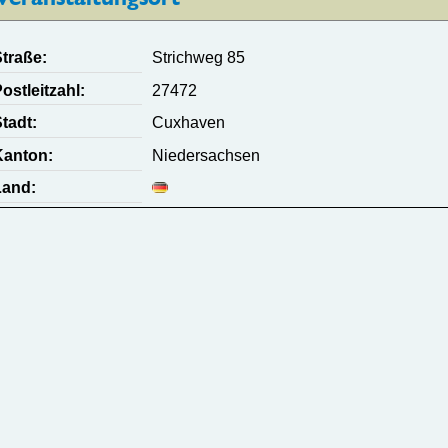
traße:
Strichweg 85
ostleitzahl:
27472
tadt:
Cuxhaven
Kanton:
Niedersachsen
Land: