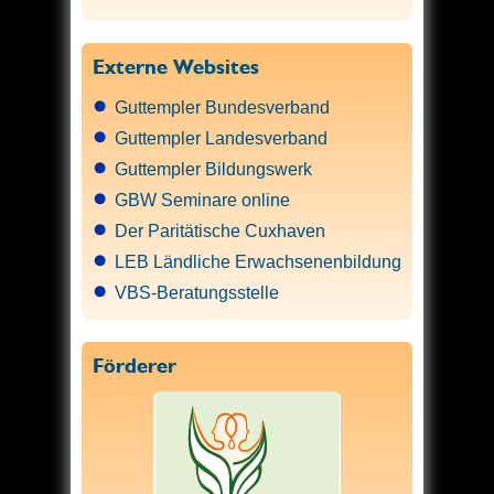
Externe Websites
Guttempler Bundesverband
Guttempler Landesverband
Guttempler Bildungswerk
GBW Seminare online
Der Paritätische Cuxhaven
LEB Ländliche Erwachsenenbildung
VBS-Beratungsstelle
Förderer