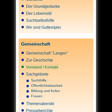
Der Grundgedanke
Der Lebensstil
Suchtselbsthilfe
Wir sind Guttempler
Gemeinschaft
Gemeinschaft "Langen"
Zur Geschichte
Vorstand / Kontakt
Sachgebiete
Suchthilfe
Öffentlichkeitsarbeit
Bildung und Kultur
Frauen
Themenabende
Presseberichte