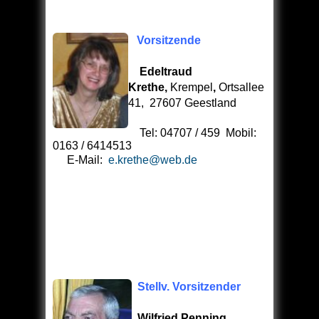
Vorsitzende
Edeltraud
Krethe,
Krempel
,
Ortsallee
41, 27607 Geestland
Tel: 04707 / 459 Mobil:
0163 / 6414513
E-Mail:
e.krethe@web.de
Stellv. Vorsitzender
Wilfried Penning,