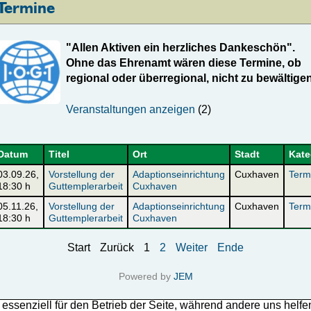
Termine
"Allen Aktiven ein herzliches Dankeschön".
Ohne das Ehrenamt wären diese Termine, ob
regional
oder überregional, nicht zu bewältigen
Veranstaltungen anzeigen
(2)
Datum
Titel
Ort
Stadt
Kate
03.09.26
,
Vorstellung der
Adaptionseinrichtung
Cuxhaven
Term
18:30 h
Guttemplerarbeit
Cuxhaven
05.11.26
,
Vorstellung der
Adaptionseinrichtung
Cuxhaven
Term
18:30 h
Guttemplerarbeit
Cuxhaven
Start
Zurück
1
2
Weiter
Ende
Powered by
JEM
 essenziell für den Betrieb der Seite, während andere uns helf