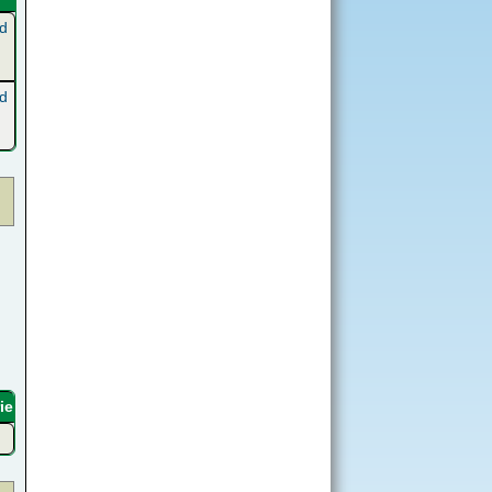
d
d
ie