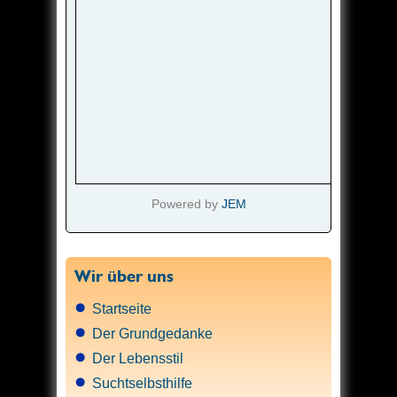
Powered by
JEM
Wir über uns
Startseite
Der Grundgedanke
Der Lebensstil
Suchtselbsthilfe