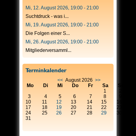
Mi, 12. August 2026
,
19:00
-
21:00
Suchtdruck - was i...
Mi, 19. August 2026
,
19:00
-
21:00
Die Folgen einer S...
Mi, 26. August 2026
,
19:00
-
21:00
Mitgliederversamml...
Terminkalender
<<
August 2026
>>
Mo
Di
Mi
Do
Fr
Sa
So
1
2
3
4
5
6
7
8
9
10
11
12
13
14
15
16
17
18
19
20
21
22
23
24
25
26
27
28
29
30
31