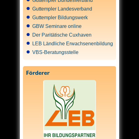
Guttempler Bundesverband
Guttempler Landesverband
Guttempler Bildungswerk
GBW Seminare online
Der Paritätische Cuxhaven
LEB Ländliche Erwachsenenbildung
VBS-Beratungsstelle
Förderer