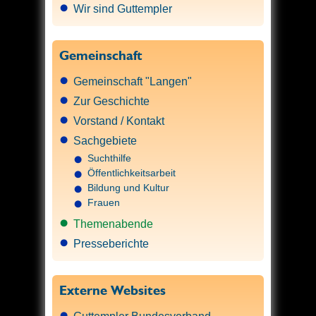
Wir sind Guttempler
Gemeinschaft
Gemeinschaft "Langen"
Zur Geschichte
Vorstand / Kontakt
Sachgebiete
Suchthilfe
Öffentlichkeitsarbeit
Bildung und Kultur
Frauen
Themenabende
Presseberichte
Externe Websites