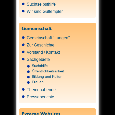
Suchtselbsthilfe
Wir sind Guttempler
Gemeinschaft
Gemeinschaft "Langen"
Zur Geschichte
Vorstand / Kontakt
Sachgebiete
Suchthilfe
Öffentlichkeitsarbeit
Bildung und Kultur
Frauen
Themenabende
Presseberichte
Externe Websites