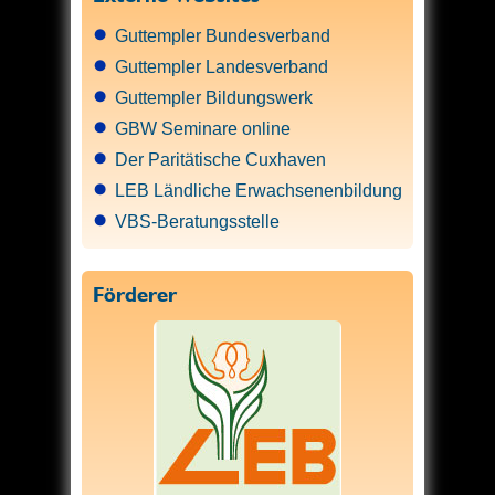
Guttempler Bundesverband
Guttempler Landesverband
Guttempler Bildungswerk
GBW Seminare online
Der Paritätische Cuxhaven
LEB Ländliche Erwachsenenbildung
VBS-Beratungsstelle
Förderer