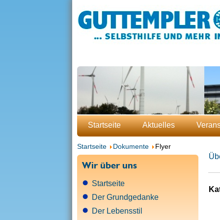
Startseite
Aktuelles
Verans
Startseite
Dokumente
Flyer
Übe
Wir über uns
Startseite
Kat
Der Grundgedanke
Der Lebensstil