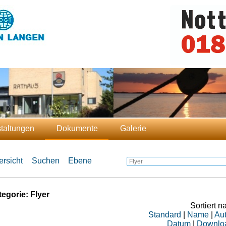
taltungen
Dokumente
Galerie
rsicht
Suchen
Ebene
egorie: Flyer
Sortiert n
Standard
|
Name
|
Aut
Datum
|
Downlo