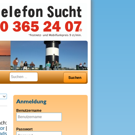
Anmeldung
Benutzername
ach:
or
|
Passwort
ads